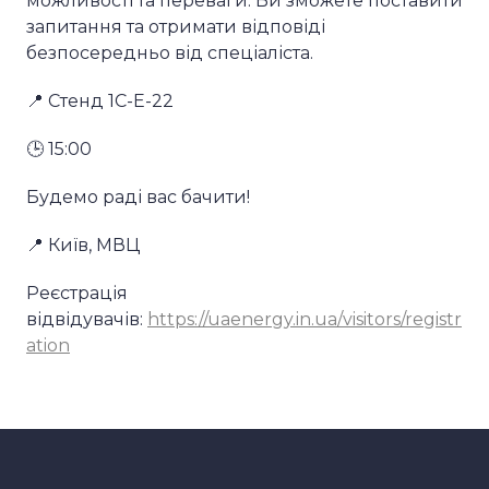
можливості та переваги. Ви зможете поставити
запитання та отримати відповіді
безпосередньо від спеціаліста.
📍 Стенд 1С-Е-22
🕒 15:00
Будемо раді вас бачити!
📍 Київ, МВЦ
Реєстрація
відвідувачів:
https://uaenergy.in.ua/visitors/registr
ation